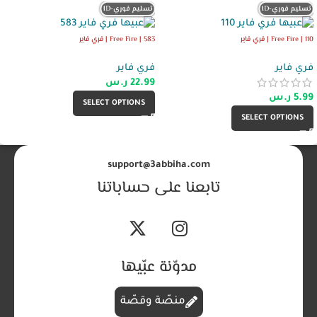
سليم فوري-ID
تسليم فوري-ID
ت
Free Fire | 110 | فري فاير
Free Fire | 583 | فري فاير
فري فاير
فري فاير
22.99
ر.س
5.99
ر.س
SELECT OPTIONS
SELECT OPTIONS
support@3abbiha.com
تابعنا على حساباتنا
مدوّنة عبّيها
منصّة وقصّة