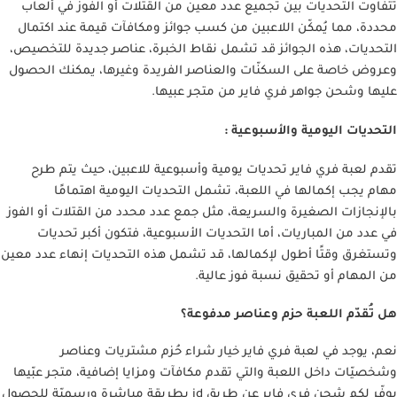
تتفاوت التحديات بين تجميع عدد معين من القتلات أو الفوز في ألعاب
محددة، مما يُمكّن اللاعبين من كسب جوائز ومكافآت قيمة عند اكتمال
التحديات، هذه الجوائز قد تشمل نقاط الخبرة، عناصر جديدة للتخصيص،
وعروض خاصة على السكنّات والعناصر الفريدة وغيرها، يمكنك الحصول
عليها وشحن جواهر فري فاير من متجر عبيها.
التحديات اليومية والأسبوعية :
تقدم لعبة فري فاير تحديات يومية وأسبوعية للاعبين، حيث يتم طرح
مهام يجب إكمالها في اللعبة، تشمل التحديات اليومية اهتمامًا
بالإنجازات الصغيرة والسريعة، مثل جمع عدد محدد من القتلات أو الفوز
في عدد من المباريات، أما التحديات الأسبوعية، فتكون أكبر تحديات
وتستغرق وقتًا أطول لإكمالها، قد تشمل هذه التحديات إنهاء عدد معين
من المهام أو تحقيق نسبة فوز عالية.
هل تُقدّم اللعبة حزم وعناصر مدفوعة؟
نعم، يوجد في لعبة فري فاير خيار شراء حُزم مشتريات وعناصر
وشخصيّات داخل اللعبة والتي تقدم مكافآت ومزايا إضافية، متجر عبّيها
يوفّر لكم شحن فري فاير عن طريق id بطريقة مباشرة ورسميّة للحصول