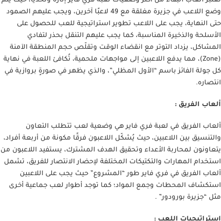
تعتبر ألعاب البقاء من أكثر وضعيات لعبة فري فاير إثارةً وتحديًا، حيث يتم
وضع اللاعب في جزيرة مغلقة مع 49 لاعبًا آخرين، ويجب عليهم الصمود
حتى النهاية، يجب على اللاعب تطوير استراتيجية للعب للحصول على
الأسلحة والذخيرة المناسبة، كما يجب عليهم التنقل بحذر لتفادي
المشاكل، يزداد التوتر مع انقضاء الوقت وتقلّص حجم المنطقة الآمنة
(Zone)، مما يدفع اللاعبين إلى مواجهات ملحمية، تُكافئ اللعبة في نهاية
كل جولة الفائز باسم “الأول المظلي”، والذي يظهر في صورةٍ بروازية في
انتصاره.
ألعاب الفريق :
ألعاب الفريق في لعبة فري فاير هي وضعية لعب تتطلب التعاون
والتنسيق بين اللاعبين، حيث يُشكّل اللاعبون فرقًا مكونة من أربعة أفراد،
يتعاونون لمحاربة الأعداء وتحقيق الهدف المشترك، يستفيد اللاعبون من
استخدام المهارات والتكتيكات المختلفة لإحضار الانتصار للفريق، تشمل
ألعاب الفريق في فري فاير طور “المشروع” حيث يجب على اللاعبين
استكشاف المحطات وجمع المواد؛ كما توجد أطوار لعب جماعية أخرى
مثل “جزيرة بورودور” .
استراتيجيات اللعب :