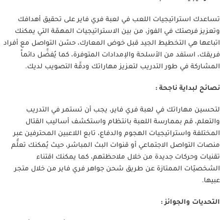
تساعدك استراتيجيات اللعب في لعبة فري فاير على تحقيق أهدافك
وتعزيز فرصتك في الفوز، من بين الاستراتيجيات المهمّة التي يمكنك
اتباعها هي التخطيط الجيد قبل خوض المعارك، حسّن التواصل مع أفراد
فريقك، استفد من الأسلحة والإمدادات المتوفرة، كما يُفضَّل دائماً
المشاركة في طور التدريب لتعزيز مهاراتك ودقّة التصويب لديك.
نصائح لبداية ناجحة :
لتحسين مهاراتك في لعبة فري فاير، يجب أن تستمر في التدريب
والتعلم، قم بممارسة اللعبة بانتظام واستكشف أساليب القتال
المختلفة واستراتيجيات الهجوم والدفاع، تابع اللاعبين المحترفين عبر
منصات التواصل الاجتماعي أو قنوات البث المباشر، حيث يُمكنك تعلُّم
تقنيات وحركات جديدة من خلال ملاحظتهم، كما يمكنك اقتناء
الشخصيّات الممتازة عن طريق شحن جواهر فري فاير من خلال متجر
عبيها.
التحديات والجوائز :