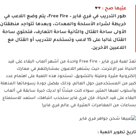
عبّيها صح :
♥
♥
طور التدريب في فري فاير – Free Fire، يتم وضع اللاعب في
خريطة لشراء الأسلحة والمعدات، وبعدها تتواجد منطقتان
الأولى ساحة القتال والثانية ساحة التعارف، فتحتوي ساحة
القتال غالبا على 15 لاعب وتستخدم للتدريب أو القتال مع
اللاعبين الآخرين.
تعدّ لعبة فري فاير – Free Fire واحدة من أشهر ألعاب البقاء على قيد
الحياة عبر الإنترنت، حيث يشتهر اللاعبون بمشاركتهم في معارك
إلكترونية مثيرة ومليئة بالتشويق، تستحوذ هذه اللعبة على اهتمام عدد
كبير من المستخدمين حول العالم، وذلك بفضل جودة رسوماتها المذهلة
وأسلوب لعبها المثير، سواء كنت مبتدئًا أو لديك خبرة سابقة في ألعاب
البقاء على قيد الحياة، فإن فري فاير ستجذب انتباهك، استعد للاستمتاع
بساعات من المغامرات المثيرة في عالم فري فاير!
تاريخ تطوير اللعبة :