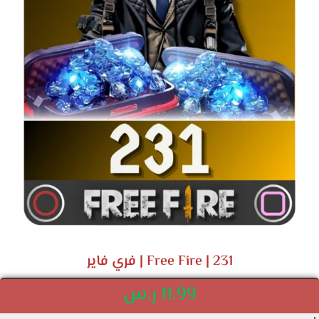
Free Fire | 231 | فري فاير
11.99
ر.س