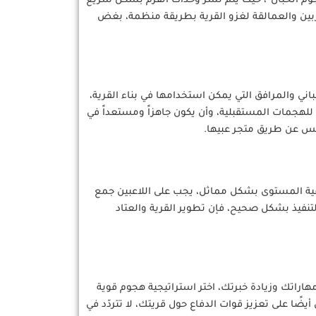
جوم الحبال”، حيث يتم نشر وحدات القزم بشكل سريع
حاربين والعمالقة لغزو القرية بطريقة منظمة، بغض
ني والمرافق التي يمكن استخدامها في بناء القرية،
للهجمات المستقبلية، وأن يكون جاهزاً ومستعداً في
انس عن طريق متجر عبيها.
قية المستوى بشكل مماثل، يجب على اللاعبين جمع
لتنفيذ بشكل صحيح، فإن تطوير القرية والعتاد
راتك وزيادة خبرتك، اختر استراتيجية هجوم قوية
ًا على تعزيز قوات الدفاع حول قريتك، لا تتردّد في