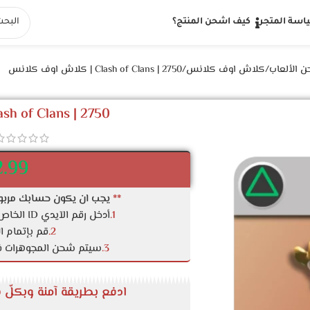
اسة المتجر
كيف اشحن المنتج؟
 الألعاب
كلاش اوف كلانس
Clash of Clans | 2750 | كلاش اوف كلانس
Clash of Clans | 2750 | كلاش اوف ك
2.99
**
يجب ان يكون حسابك مربوط
1.
أدخل رقم الآيدي ID الخاص بك في الخانة المطلوبة (يبدأ بـ#)
2.
قم بإتمام ا
3.
سيتم شحن المجوهرات 
ادفع بطريقة آمنة وبكلّ س