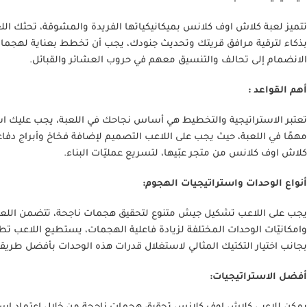
تتميز لعبة كلاش اوف كلانس بميكانيكياتها الفريدة والمشوقة، تحثك اللع
بذكاء لترقية مرافق قريتك وتحديث جنودك، يجب أن تخطط بعناية لهجماتك 
الانضمام إلى تحالف والتنسيق معهم في حروب العشائر والقبائل.
أهم القواعد :
تعتبر الاستراتيجية والتخطيط هي أساس نجاحك في اللعبة، يجب عليك استخ
مهمًا في اللعبة، حيث يجب على اللاعب التصميم لإضافة فخاخ وأبراج دفاعية
كلاش اوف كلانس من متجر عبّيها، لتسريع عمليّات البناء.
أنواع الوحدات واستراتيجيات الهجوم:
يجب على اللاعب تشكيل جيش متنوع لتحقيق هجمات ناجحة، تتضمن اللعبة عددً
وامكانيّات الوحدات المختلفة لزيادة فاعلية الهجمات، يستطيع اللاعب تط
بجانب اختيار التكتيك المثالي لاستغلال قدرات هذه الوحدات بأفضل طريق
أفضل الاستراتيجيات: