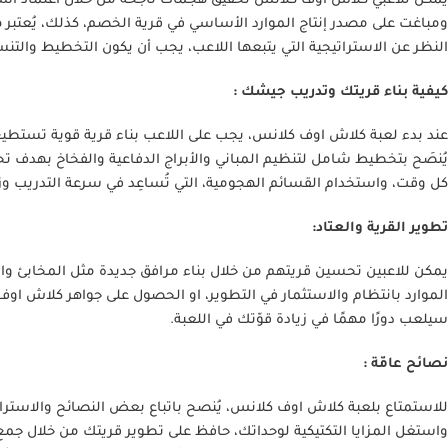
يمكن للاعبي كلاش اوف كلانس تحقيق هجمات ناجحة من خلال اعتماد استر
ومباغت على مصدر إنتاج الموارد الأساسي في قرية الخصم، كذلك، يُعتبر ه
النظر عن الاستراتيجية التي يتبعها اللاعب، يجب أن يكون التخطيط والتنس
كيفية بناء قريتك وتدريب جيشك :
عند بدء لعبة كلاش اوف كلانس، يجب على اللاعب بناء قرية قوية تستطيع م
يُنصَح بتخطيط شامل لتنظيم المباني والأبراج الدفاعية والفخاخ بهدف ت
كل وقت، واستخدام القسائم الهجومية، التي تُساعِد في سرعة التدريب وز
تطوير القرية والعتاد:
يمكن للاعبين تحسين قريتهم من خلال بناء مرافق جديدة مثل المخابئ وا
الموارد بانتظام والاستثمار في التطوير، او الحصول على جواهر كلاش اوف 
سيلعب دورًا مهمًا في زيادة قوّتك في اللعبة.
نصائح عامّة :
للاستمتاع بلعبة كلاش اوف كلانس، يُنصح باتباع بعض النصائح والاسترا
واستغل المزايا التكتيكية لوحداتك، حافظ على تطوير قريتك من خلال جمع