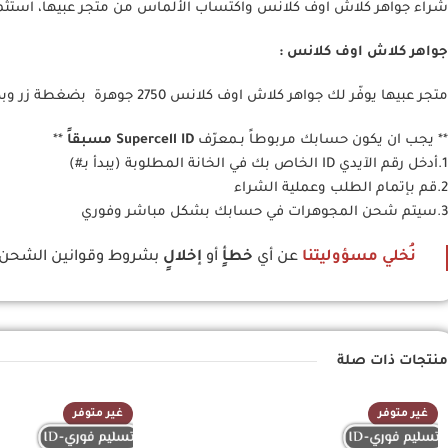
شراء جواهر كلاش اوف كلانس واكتساب الألماس من متجر عبيها، استثمر في
جواهر كلاش اوف كلانس :
متجر عبيها يوفّر لك جواهر كلاش اوف كلانس 2750 جوهرة بضغطة زر وبكل
** يجب ان يكون حسابك مربوطاً بـمعرّف
Supercell ID مسبقاً
**
1.أدخل رقم الآيدي ID الخاص بك في الخانة المطلوبة (يبدأ بـ#)
2.قم بإتمام الطلب وعملية الشراء
3.سيتم شحن المجوهرات في حسابك بشكل مباشر وفوري
نُخلي مسؤوليتنا
عن أي
خطأٍ
أو
إخلالٍ
بشروط وقوانين الشحن من
منتجات ذات صلة
غير متوفر
غير متوفر
تسليم فوري-ID
تسليم فوري-ID