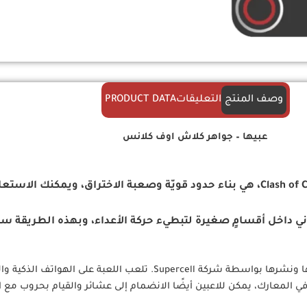
وصف المنتج
التعليقات
PRODUCT DATA
عبيها – جواهر كلاش اوف كلانس
من أفضل الاستراتيجيّات في لعبة كلاش اوف كلانس – Clash of Clans، هي بناء حدود قويّة وصع
باً منها، حاول وضع المباني داخل أقسامٍ صغيرة لتبطيء حركة الأعداء، وبهذه
كلاش اوف كلانس – Clash of Clans هي لعبة استراتيجية مثيرة تم تطويرها ونشرها ب
لمعارك، يمكن للاعبين أيضًا الانضمام إلى عشائر والقيام بحروب مع الل