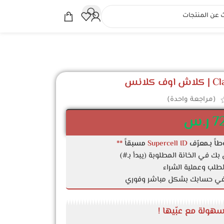
لانس
(مراجعة واحدة)
7
ر.س
اً بـمعرّف
Supercell ID
مسبقاً
**
لطلب وعملية الشراء
في حسابك بشكل مباشر وفوري
هولة مع عبّيها !