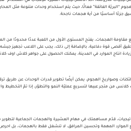
اتيجيات مدروسة، أحد الاستراتيجيات المثيرة للإعجاب هي استخدام “ه
جوم “البريّة الفائقة” فعالًا، حيث يتم استخدام وحدات متنوعة مثل الم
يق جزءًا أساسيًا من أية هجمات ناجحة.
قاومة الهجمات، يفتح المستوى الأول من اللعبة عددًا محدودًا من المبا
حقيق أقصى قوة دفاعية، بالإضافة إلى ذلك، يجب على اللاعب تجهيز جيشه 
يادة انتاج الموارد في المدينة، يمكنك الحصول على جواهر كلاش اوف كل
لثكنات وصواريخ الهجوم، يمكن أيضًا تطوير قدرات الوحدات عن طريق تر
كلانس من متجر عبيها لتسريع عمليّة النمو والتطوّر، إذا تمّ التخطيط وا
تيجيات، قدّم مساهمتك في مهام العشيرة والهجمات الجماعية لتطوير مها
 الموارد المهمة وتحسين المرافق، لا تنشغل فقط بالهجمات، بل احرص أيض