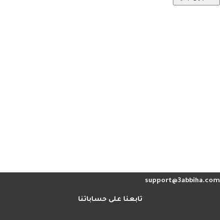
تسجيل الدخول
نسيت كلمة مرورك؟
support@3abbiha.com
تابعنا على حساباتنا